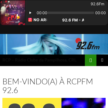
Saltar
para
o
conteúdo
Procurar
RCP – Rádio Clube da Pampilhosa, CRL
MENU
PRIMÁR
BEM-VINDO(A) À RCPFM
92.6